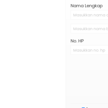
PROCESSOR
Nama Lengkap
KABEL DATA/KA
50
KONTROLER HUI
No. HP
CARD VID