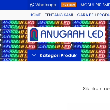
Whatsapp
MODUL P10 SM
HOT ITEM
HOME
TENTANG KAMI
CARA BELI PROD
LED RUNNING T
20X164
MODUL P10 SM
Kategori Produk
HUIDU HD A6 A
LED RUNNING 
Silahkan me
HUIDU HD VP41