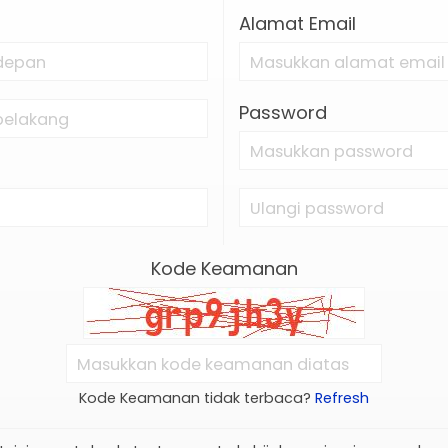
Alamat Email
BEL FLAT/KABEL IDC 16 PIN PANJANG
Password
DU HD-R712 HD R712 RECEIVING
Kode Keamanan
Kode Keamanan tidak terbaca?
Refresh