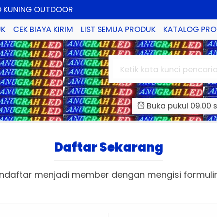
D KUNING OUTDOOR
UK
CEK BIAYA KIRIM
LIST SEMUA PRODUK
KATALOG PRO
EXT FULL COLOR OUTDOOR P10 RGB
D PUTIH SEMI OUTDOOR
Buka pukul 09.00 s
SYNCH & SYNCH DUAL PLAYER
Daftar Sekarang
TEXT P10 OUTDOOR MERAH 20X196 CM
ndaftar menjadi member dengan mengisi formulir 
0 A SENDING CARD LED VIDEO